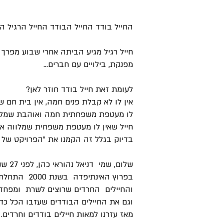
החייל בודד החייל הבודד החייל הרגיל הי
חייל רגיל מגיע הביתה אחרי שבוע מפרך
מפנקת, בילויים עם חברים...
לעומת זאת חייל בודד חוזר לאן?
אין לו לא קבלת פנים חמה, אין בית חם שא
לו מעטפת משפחתית חמה ואוהבת שמלווה
חייל שאין לו מעטפת משפחית שמלווה אות
בדיוק בגלל זה הקמנו את "הפרויקט של ה
שלום, שמי דניאל נהוראי כהן, לפני 27 שנה שהחלטתי שאני עוזב את החלום שלי לבנות אחוזת נופש בגליל לחוויה הרוחנית למטייל ללא תשלום.
והחיילים החרדים שרוצים לשרת ומפחדים
וגם את החיילים הבודדים שעזבו הכל כד
מאז עזרנו למאות חיילים בודדים וחרדים.