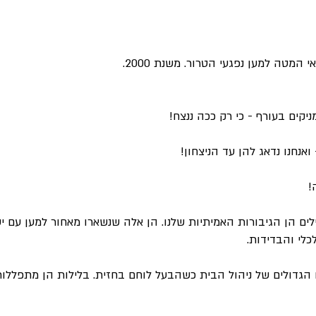
מטה למען נפגעי הטרור. משנת 2000.
קים בעורף - כי רק ככה ננצח!
נחנו נדאג להן עד הניצחון!
!
ם הן הגיבורות האמיתיות שלנו. הן אלה שנשארו מאחור למען עם יש
לי והבדידות.
גדולים של ניהול הבית כשהבעל לוחם בחזית. בלילות הן מתפללות 